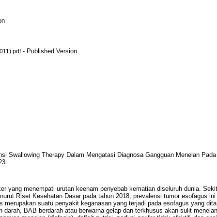
on
- Published Version
011).pdf
nsi Swallowing Therapy Dalam Mengatasi Diagnosa Gangguan Menelan Pada 
23.
r yang menempati urutan keenam penyebab kematian diseluruh dunia. Sekit
enurut Riset Kesehatan Dasar pada tahun 2018, prevalensi tumor esofagus ini
s merupakan suatu penyakit keganasan yang terjadi pada esofagus yang ditan
 darah, BAB berdarah atau berwarna gelap dan terkhusus akan sulit menelan 