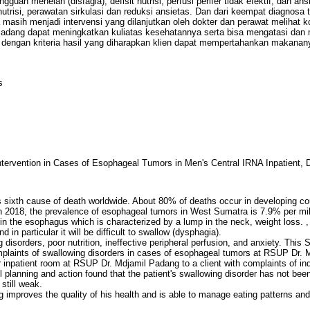
uan menelan (disfagia), defisit nutrisi, perfusi perifer tidak efektif, dan an
utrisi, perawatan sirkulasi dan reduksi ansietas. Dan dari keempat diagnosa
 masih menjadi intervensi yang dilanjutkan oleh dokter dan perawat melihat k
adang dapat meningkatkan kuliatas kesehatannya serta bisa mengatasi dan
dengan kriteria hasil yang diharapkan klien dapat mempertahankan makanan
s
ntervention in Cases of Esophageal Tumors in Men's Central IRNA Inpatient, 
sixth cause of death worldwide. About 80% of deaths occur in developing co
 2018, the prevalence of esophageal tumors in West Sumatra is 7.9% per mil 
 the esophagus which is characterized by a lump in the neck, weight loss. , 
n particular it will be difficult to swallow (dysphagia).
disorders, poor nutrition, ineffective peripheral perfusion, and anxiety. This 
 complaints of swallowing disorders in cases of esophageal tumors at RSUP Dr
r inpatient room at RSUP Dr. Mdjamil Padang to a client with complaints of i
all planning and action found that the patient's swallowing disorder has not be
still weak.
 improves the quality of his health and is able to manage eating patterns and