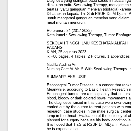
Diagnosa yang diangkat pada kasus ini adalah gangg
dilakukan yaitu Swallowing Therapy, manajemen n
teratasi yaitu gangguan menelan (disfagia) karena
Diharapkan kepada Tn. S di RSUP Dr. M Djamil P
untuk mengatasi gangguan menelan yang dialami 
mual muntah menurun.
Referensi : 24 (2017-2023)
Kata kunci : Swallowing Therapy, Tumor Esofagu
SEKOLAH TINGGI ILMU KESEHATAN ALIFAH
PADANG
KIAN, 25 agustus 2023
ix +86 pages, 4 Tables, 2 Pictures, 1 appendices
Nadilla Audina Amri
Nursing Care At Mr. S With Swallowing Therapy I
SUMMARY EKSLUSIF
Esophageal Tumor Disease is a cancer that ranks 
Meanwhile, according to Basic Health Research in
Esophageal tumors are a malignancy that occurs in
blood, bloody or dark colored bowel movements and i
The diagnoses raised in this case were swallowing 
carried out by the author to treat patients with
research, case studies in the male surgical cente
lump in the throat. Evaluation of the leniency of 
planned for surgery because his body condition is 
It is hoped that Tn.S at RSUP Dr. MDjamil Padang
he is experiencing.