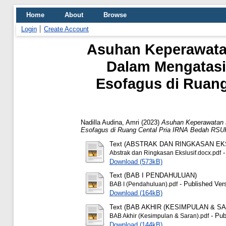
Home
About
Browse
Login
Create Account
Asuhan Keperawatan
Dalam Mengatas
Esofagus di Ruang
Nadilla Audina, Amri
(2023)
Asuhan Keperawatan 
Esofagus di Ruang Cental Pria IRNA Bedah RSU
Text (ABSTRAK DAN RINGKASAN EK
-
Abstrak dan Ringkasan Ekslusif.docx.pdf
Download (573kB)
Text (BAB I PENDAHULUAN)
- Published Ver
BAB I (Pendahuluan).pdf
Download (164kB)
Text (BAB AKHIR (KESIMPULAN & SA
- Pub
BAB Akhir (Kesimpulan & Saran).pdf
Download (144kB)