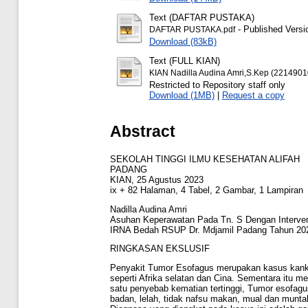
Text (DAFTAR PUSTAKA)
- Published Versi
DAFTAR PUSTAKA.pdf
Download (83kB)
Text (FULL KIAN)
KIAN Nadilla Audina Amri,S.Kep (2214901
Restricted to Repository staff only
Download (1MB)
|
Request a copy
Abstract
SEKOLAH TINGGI ILMU KESEHATAN ALIFAH
PADANG
KIAN, 25 Agustus 2023
ix + 82 Halaman, 4 Tabel, 2 Gambar, 1 Lampiran
Nadilla Audina Amri
Asuhan Keperawatan Pada Tn. S Dengan Interve
IRNA Bedah RSUP Dr. Mdjamil Padang Tahun 20
RINGKASAN EKSLUSIF
Penyakit Tumor Esofagus merupakan kasus kanke
seperti Afrika selatan dan Cina. Sementara itu m
satu penyebab kematian tertinggi, Tumor esofagu
badan, lelah, tidak nafsu makan, mual dan muntah