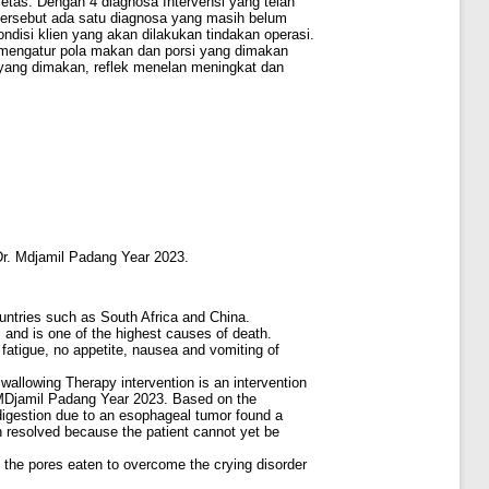
sietas. Dengan 4 diagnosa Intervensi yang telah
 tersebut ada satu diagnosa yang masih belum
ondisi klien yang akan dilakukan tindakan operasi.
 mengatur pola makan dan porsi yang dimakan
yang dimakan, reflek menelan meningkat dan
Dr. Mdjamil Padang Year 2023.
untries such as South Africa and China.
and is one of the highest causes of death.
fatigue, no appetite, nausea and vomiting of
Swallowing Therapy intervention is an intervention
. MDjamil Padang Year 2023. Based on the
ndigestion due to an esophageal tumor found a
en resolved because the patient cannot yet be
 the pores eaten to overcome the crying disorder